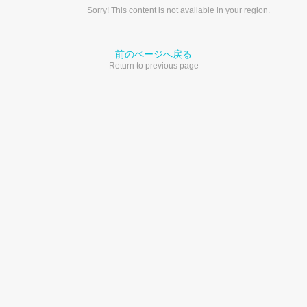
Sorry! This content is not available in your region.
前のページへ戻る
Return to previous page