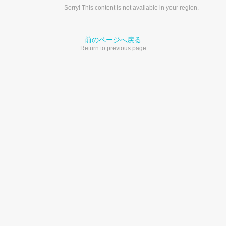
Sorry! This content is not available in your region.
前のページへ戻る
Return to previous page