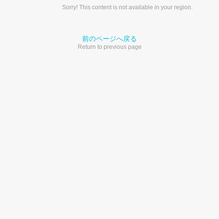
Sorry! This content is not available in your region.
前のページへ戻る
Return to previous page