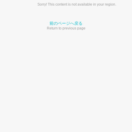
Sorry! This content is not available in your region.
前のページへ戻る
Return to previous page