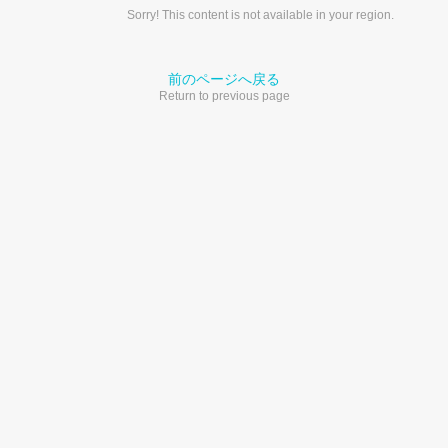
Sorry! This content is not available in your region.
前のページへ戻る
Return to previous page