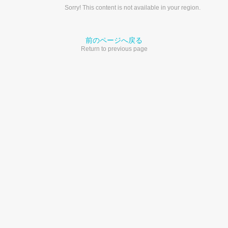
Sorry! This content is not available in your region.
前のページへ戻る
Return to previous page