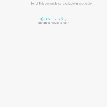
Sorry! This content is not available in your region.
前のページへ戻る
Return to previous page