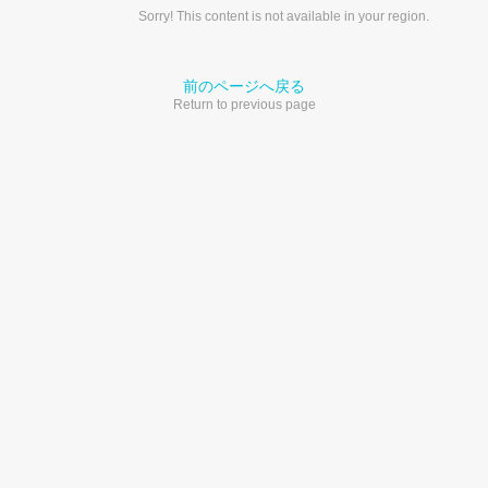
Sorry! This content is not available in your region.
前のページへ戻る
Return to previous page