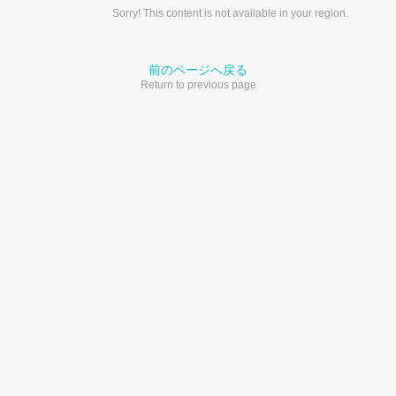
Sorry! This content is not available in your region.
前のページへ戻る
Return to previous page