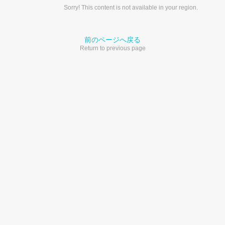
Sorry! This content is not available in your region.
前のページへ戻る
Return to previous page