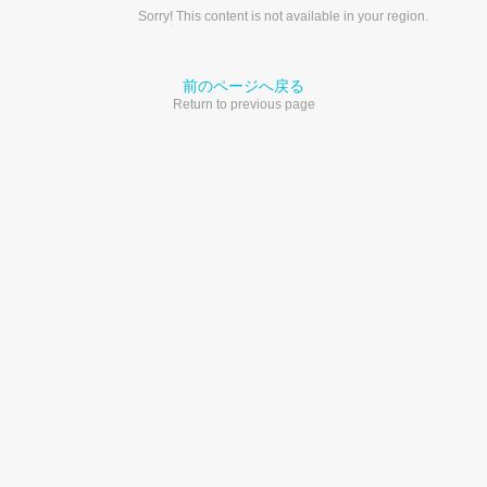
Sorry! This content is not available in your region.
前のページへ戻る
Return to previous page