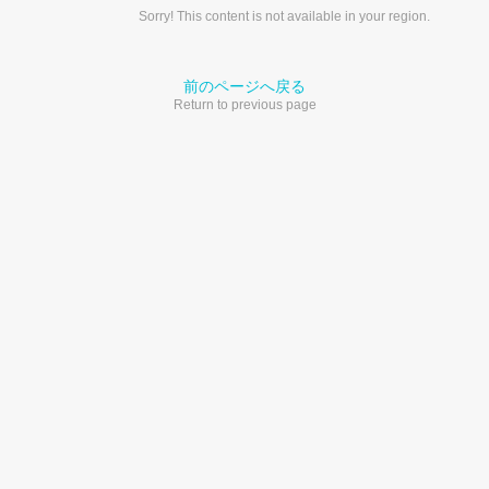
Sorry! This content is not available in your region.
前のページへ戻る
Return to previous page