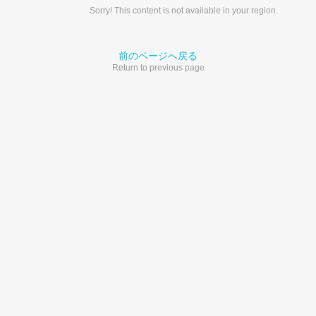
Sorry! This content is not available in your region.
前のページへ戻る
Return to previous page