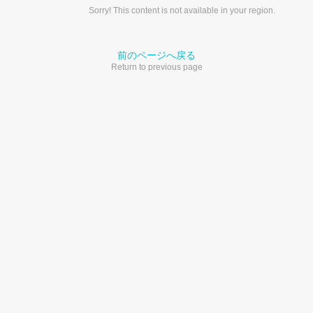
Sorry! This content is not available in your region.
前のページへ戻る
Return to previous page