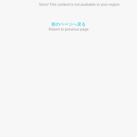
Sorry! This content is not available in your region.
前のページへ戻る
Return to previous page