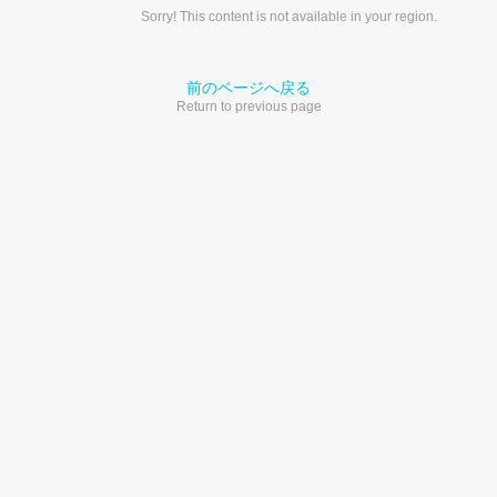
Sorry! This content is not available in your region.
前のページへ戻る
Return to previous page