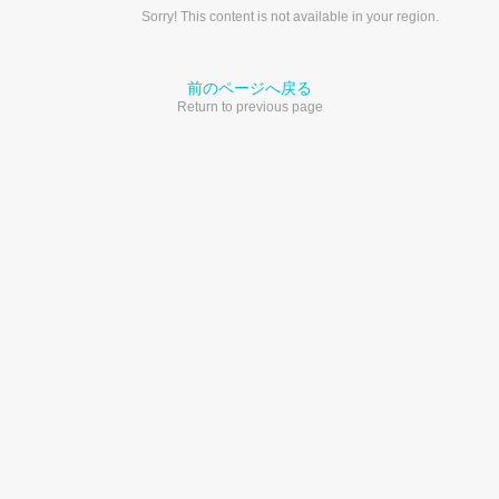
Sorry! This content is not available in your region.
前のページへ戻る
Return to previous page