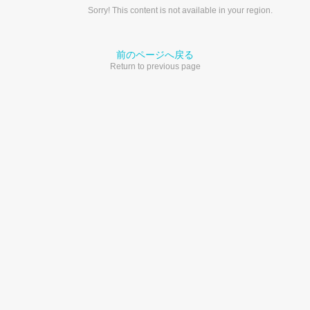
Sorry! This content is not available in your region.
前のページへ戻る
Return to previous page