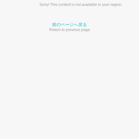
Sorry! This content is not available in your region.
前のページへ戻る
Return to previous page