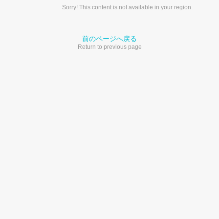
Sorry! This content is not available in your region.
前のページへ戻る
Return to previous page