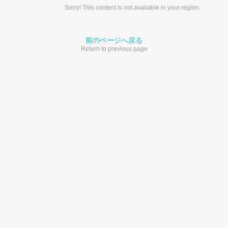
Sorry! This content is not available in your region.
前のページへ戻る
Return to previous page