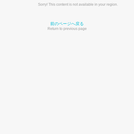
Sorry! This content is not available in your region.
前のページへ戻る
Return to previous page