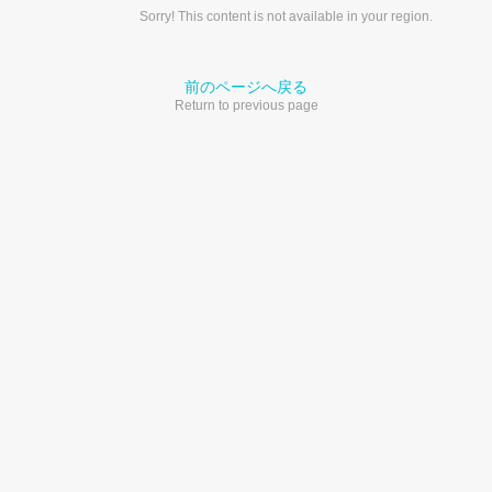
Sorry! This content is not available in your region.
前のページへ戻る
Return to previous page