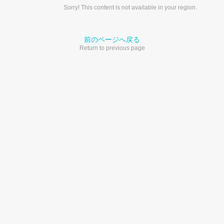
Sorry! This content is not available in your region.
前のページへ戻る
Return to previous page