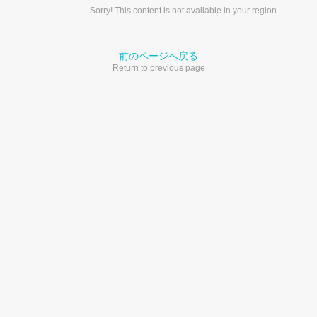
Sorry! This content is not available in your region.
前のページへ戻る
Return to previous page