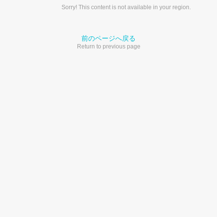
Sorry! This content is not available in your region.
前のページへ戻る
Return to previous page