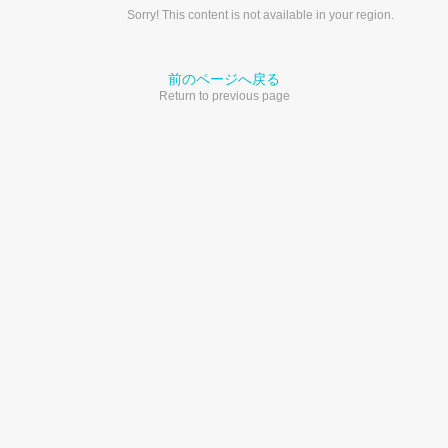
Sorry! This content is not available in your region.
前のページへ戻る
Return to previous page