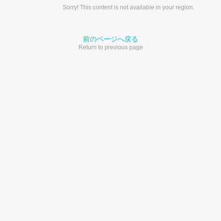
Sorry! This content is not available in your region.
前のページへ戻る
Return to previous page