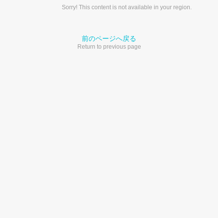
Sorry! This content is not available in your region.
前のページへ戻る
Return to previous page