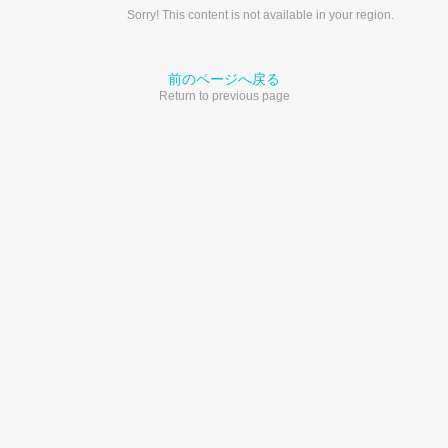
Sorry! This content is not available in your region.
前のページへ戻る
Return to previous page