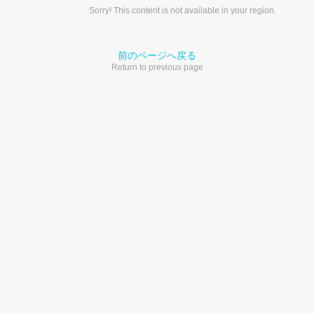
Sorry! This content is not available in your region.
前のページへ戻る
Return to previous page