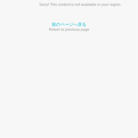
Sorry! This content is not available in your region.
前のページへ戻る
Return to previous page