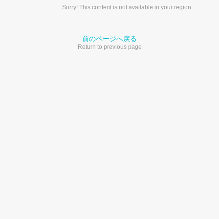
Sorry! This content is not available in your region.
前のページへ戻る
Return to previous page