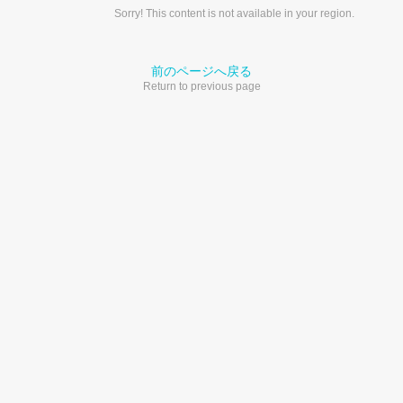
Sorry! This content is not available in your region.
前のページへ戻る
Return to previous page