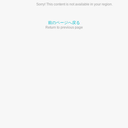
Sorry! This content is not available in your region.
前のページへ戻る
Return to previous page