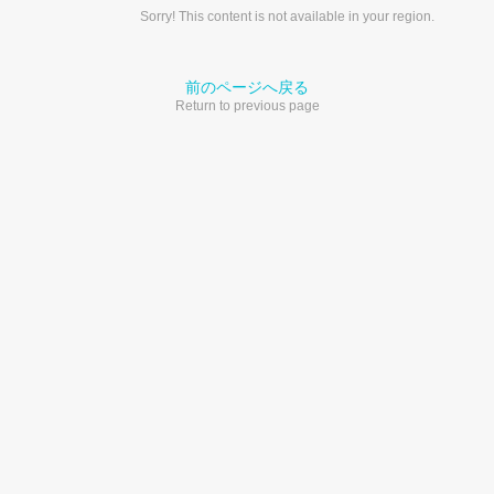
Sorry! This content is not available in your region.
前のページへ戻る
Return to previous page