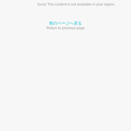
Sorry! This content is not available in your region.
前のページへ戻る
Return to previous page