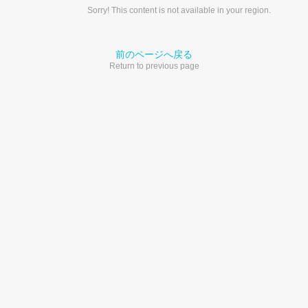
Sorry! This content is not available in your region.
前のページへ戻る
Return to previous page