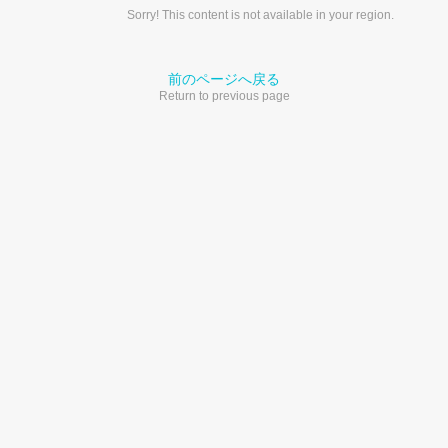
Sorry! This content is not available in your region.
前のページへ戻る
Return to previous page